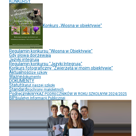
KONKURSY
Konkurs „Wiosna w obiektywie"
Regulamin konkursu "Wiosna w Obiektywie"
Gdy słowa dojrzewają
Języki integrują
Regulamin konkursu "Języki Integrują"
Konkurs fotograficzny "Zwierzęta w moim obiektywie"
Aktualności
ze szkoły
Ważne
dokumenty
DOKUMENTY
Statut
Statut naszej szkoły
Standardy
ochrony małoletnich
Podręczniki
WYKAZ PODRĘCZNIKÓW W ROKU SZKOLNYM 2024/2025
BIP
Biuletyn Informacji Publicznej