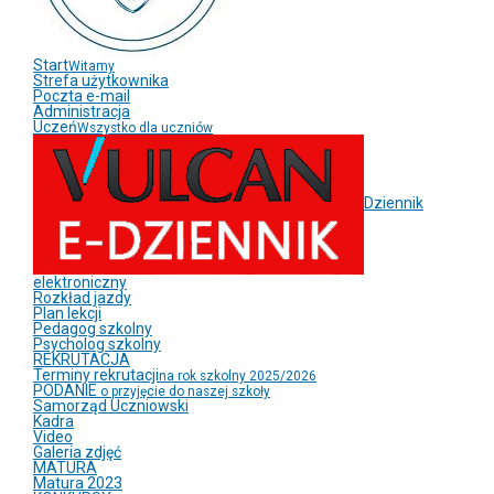
Start
Witamy
Strefa użytkownika
Poczta e-mail
Administracja
Uczeń
Wszystko dla uczniów
Dziennik
elektroniczny
Rozkład jazdy
Plan lekcji
Pedagog szkolny
Psycholog szkolny
REKRUTACJA
Terminy rekrutacji
na rok szkolny 2025/2026
PODANIE
o przyjęcie do naszej szkoły
Samorząd Uczniowski
Kadra
Video
Galeria zdjęć
MATURA
Matura 2023