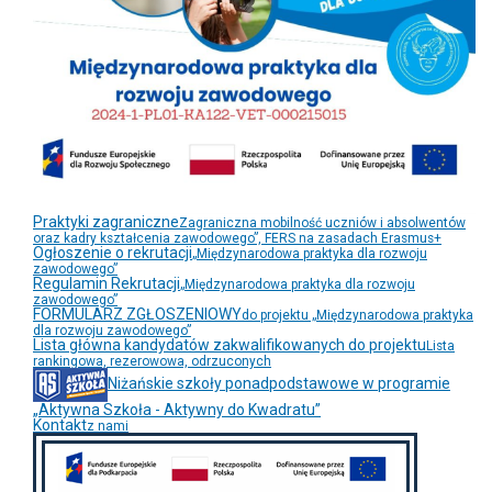
Praktyki zagraniczne
Zagraniczna mobilność uczniów i absolwentów
oraz kadry kształcenia zawodowego”, FERS na zasadach Erasmus+
Ogłoszenie o rekrutacji
„Międzynarodowa praktyka dla rozwoju
zawodowego”
Regulamin Rekrutacji
„Międzynarodowa praktyka dla rozwoju
zawodowego”
FORMULARZ ZGŁOSZENIOWY
do projektu „Międzynarodowa praktyka
dla rozwoju zawodowego”
Lista główna kandydatów zakwalifikowanych do projektu
Lista
rankingowa, rezerowowa, odrzuconych
Niżańskie szkoły ponadpodstawowe w programie
„Aktywna Szkoła - Aktywny do Kwadratu”
Kontakt
z nami