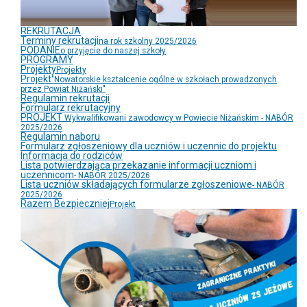
REKRUTACJA
Terminy rekrutacji
na rok szkolny 2025/2026
PODANIE
o przyjęcie do naszej szkoły
PROGRAMY
Projekty
Projekty
Projekt
"Nowatorskie kształcenie ogólne w szkołach prowadzonych
przez Powiat Niżański"
Regulamin rekrutacji
Formularz rekrutacyjny
PROJEKT
Wykwalifikowani zawodowcy w Powiecie Niżańskim - NABÓR
2025/2026
Regulamin naboru
Formularz zgłoszeniowy dla uczniów i uczennic do projektu
Informacja do rodziców
Lista potwierdzająca przekazanie informacji uczniom i
uczennicom
- NABÓR 2025/2026
Lista uczniów składających formularze zgłoszeniowe
- NABÓR
2025/2026
Razem Bezpieczniej
Projekt