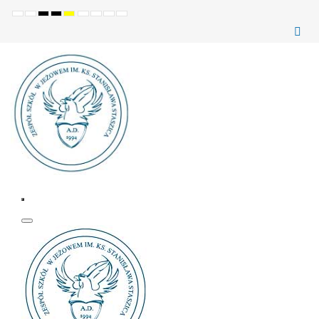
Ustawienia
Tryb
Wysoki
Wysoki
Wysoki
Set
Set
Make
Set
domyślne
Nocny
kontrast
kontrast
kontrast
smaller
larger
font
default
(czarno-
(czarno-
(żółto-
font
font
more
font
biały)
żółty)
czarny)
readable