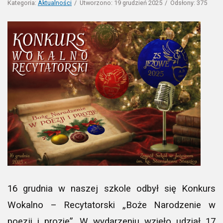
Kategoria:
Aktualności
Utworzono: 19 grudzień 2025
Odsłony: 375
16 grudnia w naszej szkole odbył się Konkurs
Wokalno – Recytatorski „Boże Narodzenie w
poezji i prozie”. W wydarzeniu wzięło udział 17