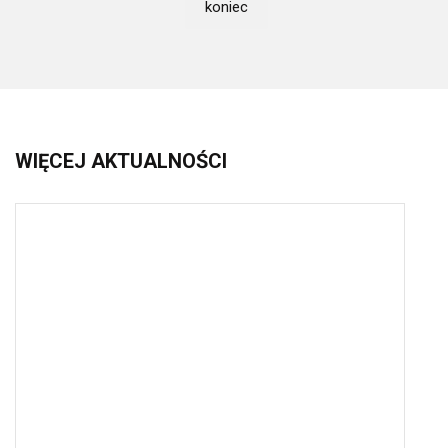
koniec
WIĘCEJ
AKTUALNOŚCI
Zaproszenie do udziału w
2026-03-18 09:42:22
Konkursie Języków Obcych
"JĘZYKI INTEGRUJĄ"