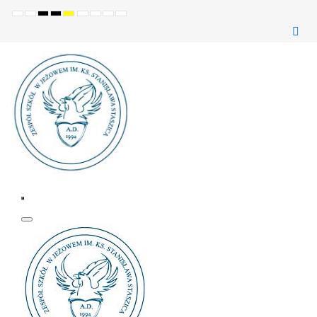
Ustawienia
Tryb
Wysoki
Wysoki
Wysoki
Set
Set
Make
Set
domyślne
Nocny
kontrast
kontrast
kontrast
smaller
larger
font
default
(czarno-
(czarno-
(żółto-
font
font
more
font
biały)
żółty)
czarny)
readable