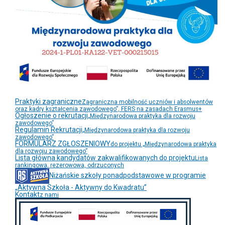
Praktyki zagraniczne
Zagraniczna mobilność uczniów i absolwentów
oraz kadry kształcenia zawodowego”, FERS na zasadach Erasmus+
Ogłoszenie o rekrutacji
„Międzynarodowa praktyka dla rozwoju
zawodowego”
Regulamin Rekrutacji
„Międzynarodowa praktyka dla rozwoju
zawodowego”
FORMULARZ ZGŁOSZENIOWY
do projektu „Międzynarodowa praktyka
dla rozwoju zawodowego”
Lista główna kandydatów zakwalifikowanych do projektu
Lista
rankingowa, rezerowowa, odrzuconych
Niżańskie szkoły ponadpodstawowe w programie
„Aktywna Szkoła - Aktywny do Kwadratu”
Kontakt
z nami