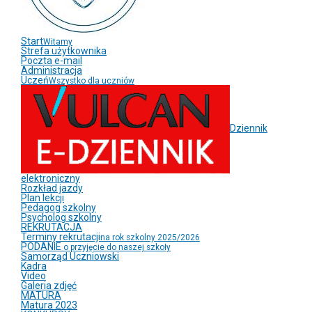
Start
Witamy
Strefa użytkownika
Poczta e-mail
Administracja
Uczeń
Wszystko dla uczniów
Dziennik
elektroniczny
Rozkład jazdy
Plan lekcji
Pedagog szkolny
Psycholog szkolny
REKRUTACJA
Terminy rekrutacji
na rok szkolny 2025/2026
PODANIE
o przyjęcie do naszej szkoły
Samorząd Uczniowski
Kadra
Video
Galeria zdjęć
MATURA
Matura 2023