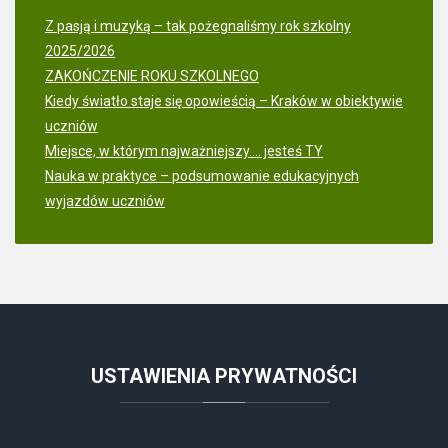
Z pasją i muzyką – tak pożegnaliśmy rok szkolny
2025/2026
ZAKOŃCZENIE ROKU SZKOLNEGO
Kiedy światło staje się opowieścią – Kraków w obiektywie
uczniów
Miejsce, w którym najważniejszy.... jesteś TY
Nauka w praktyce – podsumowanie edukacyjnych
wyjazdów uczniów
USTAWIENIA
PRYWATNOŚCI