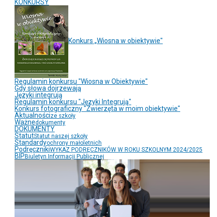
KONKURSY
Konkurs „Wiosna w obiektywie"
Regulamin konkursu "Wiosna w Obiektywie"
Gdy słowa dojrzewają
Języki integrują
Regulamin konkursu "Języki Integrują"
Konkurs fotograficzny "Zwierzęta w moim obiektywie"
Aktualności
ze szkoły
Ważne
dokumenty
DOKUMENTY
Statut
Statut naszej szkoły
Standardy
ochrony małoletnich
Podręczniki
WYKAZ PODRĘCZNIKÓW W ROKU SZKOLNYM 2024/2025
BIP
Biuletyn Informacji Publicznej