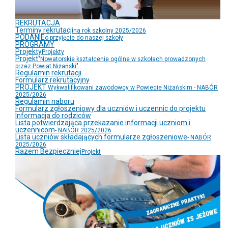
REKRUTACJA
Terminy rekrutacji
na rok szkolny 2025/2026
PODANIE
o przyjęcie do naszej szkoły
PROGRAMY
Projekty
Projekty
Projekt
"Nowatorskie kształcenie ogólne w szkołach prowadzonych
przez Powiat Niżański"
Regulamin rekrutacji
Formularz rekrutacyjny
PROJEKT
Wykwalifikowani zawodowcy w Powiecie Niżańskim - NABÓR
2025/2026
Regulamin naboru
Formularz zgłoszeniowy dla uczniów i uczennic do projektu
Informacja do rodziców
Lista potwierdzająca przekazanie informacji uczniom i
uczennicom
- NABÓR 2025/2026
Lista uczniów składających formularze zgłoszeniowe
- NABÓR
2025/2026
Razem Bezpieczniej
Projekt