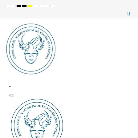
Ustawienia
Tryb
Wysoki
Wysoki
Wysoki
Set
Set
Make
Set
domyślne
Nocny
kontrast
kontrast
kontrast
smaller
larger
font
default
(czarno-
(czarno-
(żółto-
font
font
more
font
biały)
żółty)
czarny)
readable