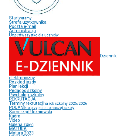
Start
Witamy
Strefa użytkownika
Poczta e-mail
Administracja
Uczeń
Wszystko dla uczniów
Dziennik
elektroniczny
Rozkład jazdy
Plan lekcji
Pedagog szkolny
Psycholog szkolny
REKRUTACJA
Terminy rekrutacji
na rok szkolny 2025/2026
PODANIE
o przyjęcie do naszej szkoły
Samorząd Uczniowski
Kadra
Video
Galeria zdjęć
MATURA
Matura 2023