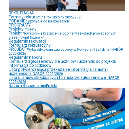
REKRUTACJA
Terminy rekrutacji
na rok szkolny 2025/2026
PODANIE
o przyjęcie do naszej szkoły
PROGRAMY
Projekty
Projekty
Projekt
"Nowatorskie kształcenie ogólne w szkołach prowadzonych
przez Powiat Niżański"
Regulamin rekrutacji
Formularz rekrutacyjny
PROJEKT
Wykwalifikowani zawodowcy w Powiecie Niżańskim - NABÓR
2025/2026
Regulamin naboru
Formularz zgłoszeniowy dla uczniów i uczennic do projektu
Informacja do rodziców
Lista potwierdzająca przekazanie informacji uczniom i
uczennicom
- NABÓR 2025/2026
Lista uczniów składających formularze zgłoszeniowe
- NABÓR
2025/2026
Razem Bezpieczniej
Projekt