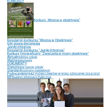
KONKURSY
Konkurs „Wiosna w obiektywie"
Regulamin konkursu "Wiosna w Obiektywie"
Gdy słowa dojrzewają
Języki integrują
Regulamin konkursu "Języki Integrują"
Konkurs fotograficzny "Zwierzęta w moim obiektywie"
Aktualności
ze szkoły
Ważne
dokumenty
DOKUMENTY
Statut
Statut naszej szkoły
Standardy
ochrony małoletnich
Podręczniki
WYKAZ PODRĘCZNIKÓW W ROKU SZKOLNYM 2024/2025
BIP
Biuletyn Informacji Publicznej