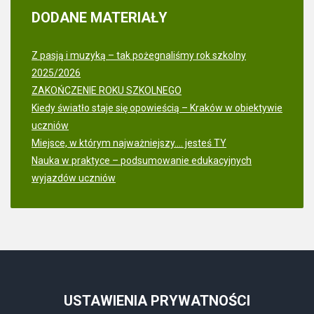
DODANE
MATERIAŁY
Z pasją i muzyką – tak pożegnaliśmy rok szkolny
2025/2026
ZAKOŃCZENIE ROKU SZKOLNEGO
Kiedy światło staje się opowieścią – Kraków w obiektywie
uczniów
Miejsce, w którym najważniejszy.... jesteś TY
Nauka w praktyce – podsumowanie edukacyjnych
wyjazdów uczniów
USTAWIENIA
PRYWATNOŚCI