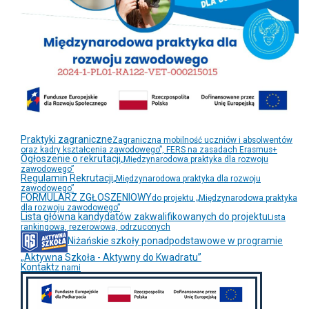
Praktyki zagraniczne
Zagraniczna mobilność uczniów i absolwentów
oraz kadry kształcenia zawodowego”, FERS na zasadach Erasmus+
Ogłoszenie o rekrutacji
„Międzynarodowa praktyka dla rozwoju
zawodowego”
Regulamin Rekrutacji
„Międzynarodowa praktyka dla rozwoju
zawodowego”
FORMULARZ ZGŁOSZENIOWY
do projektu „Międzynarodowa praktyka
dla rozwoju zawodowego”
Lista główna kandydatów zakwalifikowanych do projektu
Lista
rankingowa, rezerowowa, odrzuconych
Niżańskie szkoły ponadpodstawowe w programie
„Aktywna Szkoła - Aktywny do Kwadratu”
Kontakt
z nami