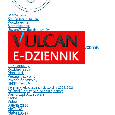
Start
Witamy
Strefa użytkownika
Poczta e-mail
Administracja
Uczeń
Wszystko dla uczniów
Dziennik
elektroniczny
Rozkład jazdy
Plan lekcji
Pedagog szkolny
Psycholog szkolny
REKRUTACJA
Terminy rekrutacji
na rok szkolny 2025/2026
PODANIE
o przyjęcie do naszej szkoły
Samorząd Uczniowski
Kadra
Video
Galeria zdjęć
MATURA
Matura 2023