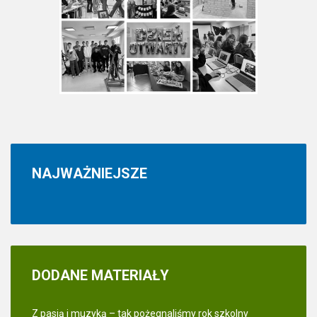
NAJWAŻNIEJSZE
DODANE
MATERIAŁY
Z pasją i muzyką – tak pożegnaliśmy rok szkolny