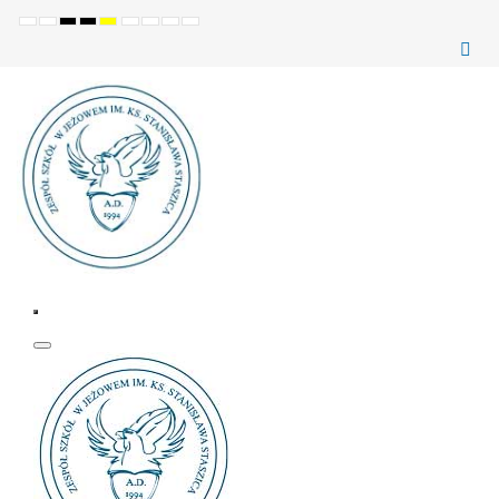
Ustawienia
Tryb
Wysoki
Wysoki
Wysoki
Set
Set
Make
Set
domyślne
Nocny
kontrast
kontrast
kontrast
smaller
larger
font
default
(czarno-
(czarno-
(żółto-
font
font
more
font
biały)
żółty)
czarny)
readable