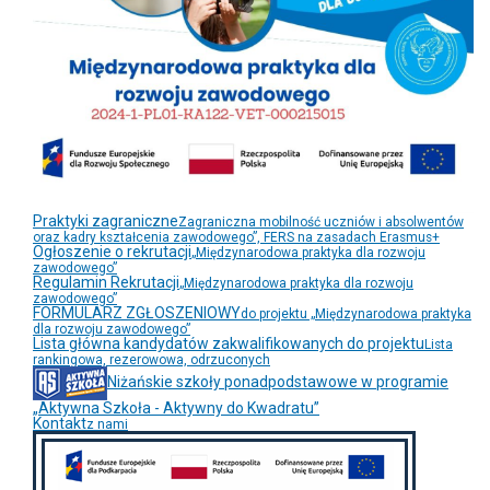
Praktyki zagraniczne
Zagraniczna mobilność uczniów i absolwentów
oraz kadry kształcenia zawodowego”, FERS na zasadach Erasmus+
Ogłoszenie o rekrutacji
„Międzynarodowa praktyka dla rozwoju
zawodowego”
Regulamin Rekrutacji
„Międzynarodowa praktyka dla rozwoju
zawodowego”
FORMULARZ ZGŁOSZENIOWY
do projektu „Międzynarodowa praktyka
dla rozwoju zawodowego”
Lista główna kandydatów zakwalifikowanych do projektu
Lista
rankingowa, rezerowowa, odrzuconych
Niżańskie szkoły ponadpodstawowe w programie
„Aktywna Szkoła - Aktywny do Kwadratu”
Kontakt
z nami