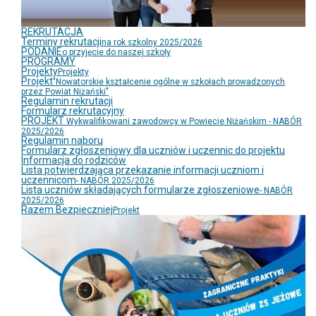
REKRUTACJA
Terminy rekrutacji
na rok szkolny 2025/2026
PODANIE
o przyjęcie do naszej szkoły
PROGRAMY
Projekty
Projekty
Projekt
"Nowatorskie kształcenie ogólne w szkołach prowadzonych
przez Powiat Niżański"
Regulamin rekrutacji
Formularz rekrutacyjny
PROJEKT
Wykwalifikowani zawodowcy w Powiecie Niżańskim - NABÓR
2025/2026
Regulamin naboru
Formularz zgłoszeniowy dla uczniów i uczennic do projektu
Informacja do rodziców
Lista potwierdzająca przekazanie informacji uczniom i
uczennicom
- NABÓR 2025/2026
Lista uczniów składających formularze zgłoszeniowe
- NABÓR
2025/2026
Razem Bezpieczniej
Projekt