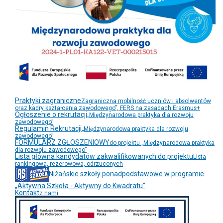
Praktyki zagraniczne
Zagraniczna mobilność uczniów i absolwentów
oraz kadry kształcenia zawodowego”, FERS na zasadach Erasmus+
Ogłoszenie o rekrutacji
„Międzynarodowa praktyka dla rozwoju
zawodowego”
Regulamin Rekrutacji
„Międzynarodowa praktyka dla rozwoju
zawodowego”
FORMULARZ ZGŁOSZENIOWY
do projektu „Międzynarodowa praktyka
dla rozwoju zawodowego”
Lista główna kandydatów zakwalifikowanych do projektu
Lista
rankingowa, rezerowowa, odrzuconych
Niżańskie szkoły ponadpodstawowe w programie
„Aktywna Szkoła - Aktywny do Kwadratu”
Kontakt
z nami