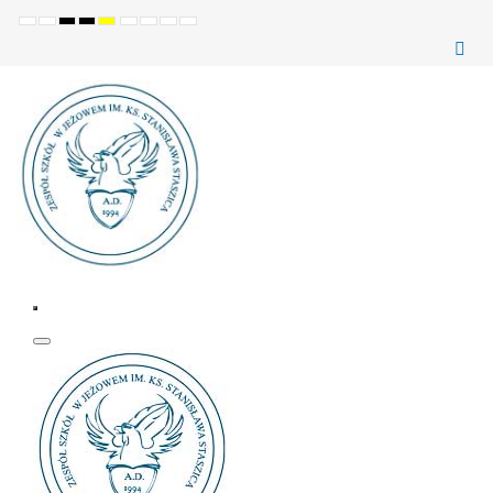
Ustawienia
Tryb
Wysoki
Wysoki
Wysoki
Set
Set
Make
Set
domyślne
Nocny
kontrast
kontrast
kontrast
smaller
larger
font
default
(czarno-
(czarno-
(żółto-
font
font
more
font
biały)
żółty)
czarny)
readable