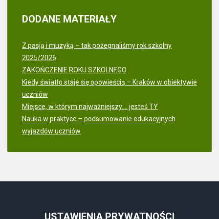
DODANE
MATERIAŁY
Z pasją i muzyką – tak pożegnaliśmy rok szkolny
2025/2026
ZAKOŃCZENIE ROKU SZKOLNEGO
Kiedy światło staje się opowieścią – Kraków w obiektywie
uczniów
Miejsce, w którym najważniejszy.... jesteś TY
Nauka w praktyce – podsumowanie edukacyjnych
wyjazdów uczniów
USTAWIENIA
PRYWATNOŚCI