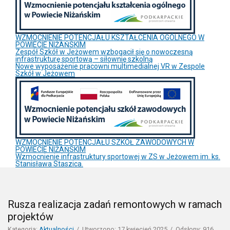
WZMOCNIENIE POTENCJAŁU KSZTAŁCENIA OGÓLNEGO W
POWIECIE NIŻAŃSKIM
Zespół Szkół w Jeżowem wzbogacił się o nowoczesną
infrastrukturę sportową – siłownię szkolną
Nowe wyposażenie pracowni multimedialnej VR w Zespole
Szkół w Jeżowem
WZMOCNIENIE POTENCJAŁU SZKÓŁ ZAWODOWYCH W
POWIECIE NIŻAŃSKIM
Wzmocnienie infrastruktury sportowej w ZS w Jeżowem im. ks.
Stanisława Staszica.
Rusza realizacja zadań remontowych w ramach
projektów
Kategoria:
Aktualności
Utworzono: 17 kwiecień 2025
Odsłony: 916