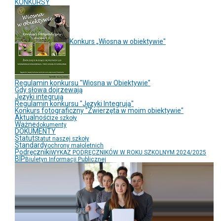
KONKURSY
Konkurs „Wiosna w obiektywie"
Regulamin konkursu "Wiosna w Obiektywie"
Gdy słowa dojrzewają
Języki integrują
Regulamin konkursu "Języki Integrują"
Konkurs fotograficzny "Zwierzęta w moim obiektywie"
Aktualności
ze szkoły
Ważne
dokumenty
DOKUMENTY
Statut
Statut naszej szkoły
Standardy
ochrony małoletnich
Podręczniki
WYKAZ PODRĘCZNIKÓW W ROKU SZKOLNYM 2024/2025
BIP
Biuletyn Informacji Publicznej