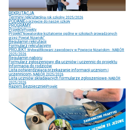
REKRUTACJA
Terminy rekrutacji
na rok szkolny 2025/2026
PODANIE
o przyjęcie do naszej szkoły
PROGRAMY
Projekty
Projekty
Projekt
"Nowatorskie kształcenie ogólne w szkołach prowadzonych
przez Powiat Niżański"
Regulamin rekrutacji
Formularz rekrutacyjny
PROJEKT
Wykwalifikowani zawodowcy w Powiecie Niżańskim - NABÓR
2025/2026
Regulamin naboru
Formularz zgłoszeniowy dla uczniów i uczennic do projektu
Informacja do rodziców
Lista potwierdzająca przekazanie informacji uczniom i
uczennicom
- NABÓR 2025/2026
Lista uczniów składających formularze zgłoszeniowe
- NABÓR
2025/2026
Razem Bezpieczniej
Projekt