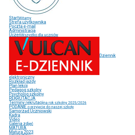
Start
Witamy
Strefa użytkownika
Poczta e-mail
Administracja
Uczeń
Wszystko dla uczniów
Dziennik
elektroniczny
Rozkład jazdy
Plan lekcji
Pedagog szkolny
Psycholog szkolny
REKRUTACJA
Terminy rekrutacji
na rok szkolny 2025/2026
PODANIE
o przyjęcie do naszej szkoły
Samorząd Uczniowski
Kadra
Video
Galeria zdjęć
MATURA
Matura 2023