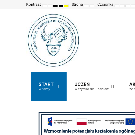
Kontrast
Strona
Czcionka
Ustawienia
Tryb
Wysoki
Wysoki
Wysoki
Fixed
Wide
Set
Set
Mak
S
domyślne
Nocny
kontrast
kontrast
kontrast
layout
layout
smaller
larger
font
d
(czarno-
(czarno-
(żółto-
font
font
mor
f
biały)
żółty)
czarny)
read
START
UCZEŃ
A
Witamy
Wszystko dla uczniów
ze 