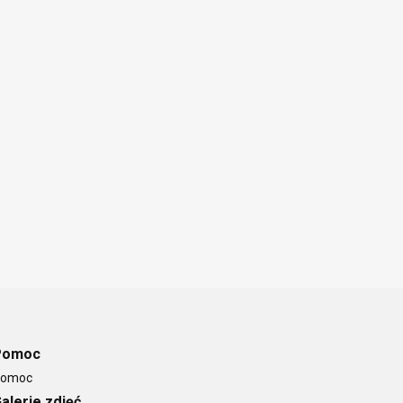
Pomoc
omoc
alerie zdjęć