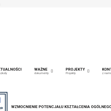
e
et
efault
e
ont
able
KTUALNOŚCI
WAŻNE
PROJEKTY
KON
szkoły
dokumenty
Projekty
z nami
WZMOCNIENIE POTENCJAŁU KSZTAŁCENIA OGÓLNEGO 