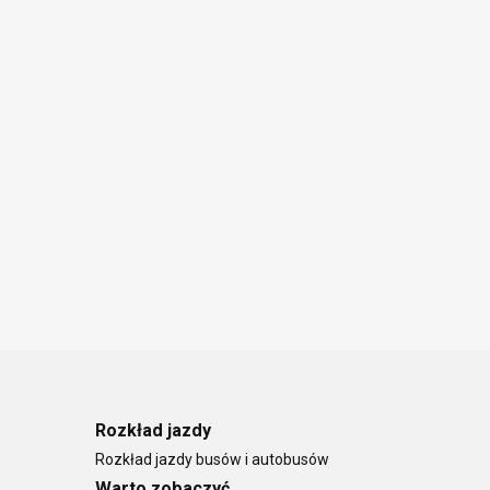
Template
Rozkład jazdy
Rozkład jazdy busów i autobusów
Warto zobaczyć