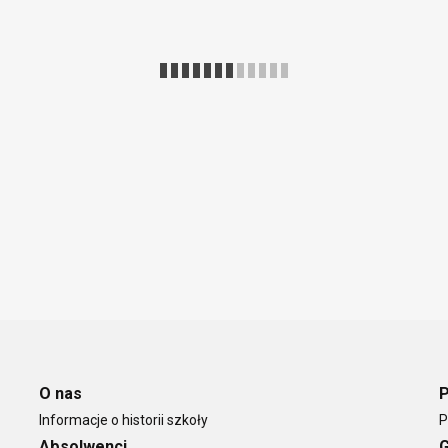
O nas
Informacje o historii szkoły
P
Absolwenci
G