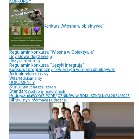
KONKURSY
Konkurs „Wiosna w obiektywie"
Regulamin konkursu "Wiosna w Obiektywie"
Gdy słowa dojrzewają
Języki integrują
Regulamin konkursu "Języki Integrują"
Konkurs fotograficzny "Zwierzęta w moim obiektywie"
Aktualności
ze szkoły
Ważne
dokumenty
DOKUMENTY
Statut
Statut naszej szkoły
Standardy
ochrony małoletnich
Podręczniki
WYKAZ PODRĘCZNIKÓW W ROKU SZKOLNYM 2024/2025
BIP
Biuletyn Informacji Publicznej