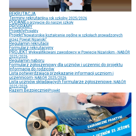
REKRUTACJA
Terminy rekrutacji
na rok szkolny 2025/2026
PODANIE
o przyjęcie do naszej szkoły
PROGRAMY
Projekty
Projekty
Projekt
"Nowatorskie kształcenie ogólne w szkołach prowadzonych
przez Powiat Niżański"
Regulamin rekrutacji
Formularz rekrutacyjny
PROJEKT
Wykwalifikowani zawodowcy w Powiecie Niżańskim - NABÓR
2025/2026
Regulamin naboru
Formularz zgłoszeniowy dla uczniów i uczennic do projektu
Informacja do rodziców
Lista potwierdzająca przekazanie informacji uczniom i
uczennicom
- NABÓR 2025/2026
Lista uczniów składających formularze zgłoszeniowe
- NABÓR
2025/2026
Razem Bezpieczniej
Projekt