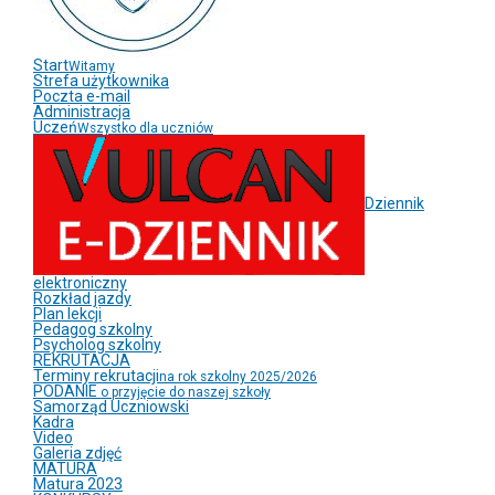
Start
Witamy
Strefa użytkownika
Poczta e-mail
Administracja
Uczeń
Wszystko dla uczniów
Dziennik
elektroniczny
Rozkład jazdy
Plan lekcji
Pedagog szkolny
Psycholog szkolny
REKRUTACJA
Terminy rekrutacji
na rok szkolny 2025/2026
PODANIE
o przyjęcie do naszej szkoły
Samorząd Uczniowski
Kadra
Video
Galeria zdjęć
MATURA
Matura 2023