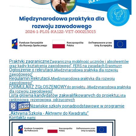
Praktyki zagraniczne
Zagraniczna mobilność uczniów i absolwentów
oraz kadry kształcenia zawodowego”, FERS na zasadach Erasmus+
Ogłoszenie o rekrutacji
„Międzynarodowa praktyka dla rozwoju
zawodowego”
Regulamin Rekrutacji
„Międzynarodowa praktyka dla rozwoju
zawodowego”
FORMULARZ ZGŁOSZENIOWY
do projektu „Międzynarodowa praktyka
dla rozwoju zawodowego”
Lista główna kandydatów zakwalifikowanych do projektu
Lista
rankingowa, rezerowowa, odrzuconych
Niżańskie szkoły ponadpodstawowe w programie
„Aktywna Szkoła - Aktywny do Kwadratu”
Kontakt
z nami