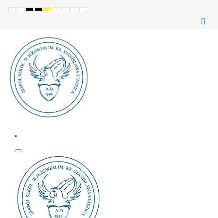
Ustawienia
Tryb
Wysoki
Wysoki
Wysoki
Set
Set
Make
Set
domyślne
Nocny
kontrast
kontrast
kontrast
smaller
larger
font
default
(czarno-
(czarno-
(żółto-
font
font
more
font
biały)
żółty)
czarny)
readable