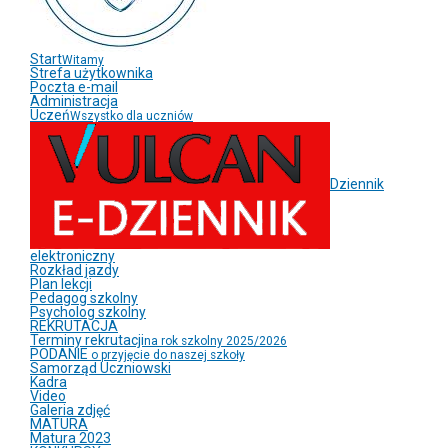
Start
Witamy
Strefa użytkownika
Poczta e-mail
Administracja
Uczeń
Wszystko dla uczniów
Dziennik
elektroniczny
Rozkład jazdy
Plan lekcji
Pedagog szkolny
Psycholog szkolny
REKRUTACJA
Terminy rekrutacji
na rok szkolny 2025/2026
PODANIE
o przyjęcie do naszej szkoły
Samorząd Uczniowski
Kadra
Video
Galeria zdjęć
MATURA
Matura 2023