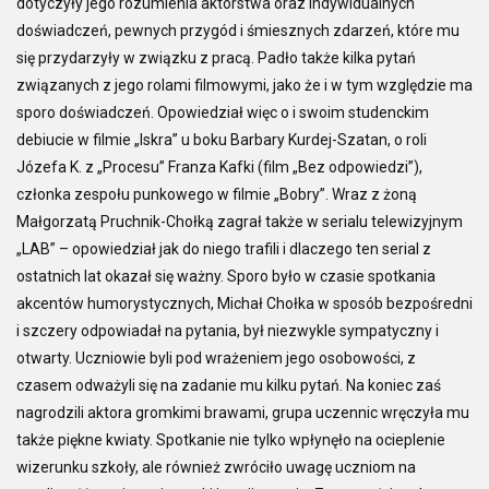
dotyczyły jego rozumienia aktorstwa oraz indywidualnych
doświadczeń, pewnych przygód i śmiesznych zdarzeń, które mu
się przydarzyły w związku z pracą. Padło także kilka pytań
związanych z jego rolami filmowymi, jako że i w tym względzie ma
sporo doświadczeń. Opowiedział więc o i swoim studenckim
debiucie w filmie „Iskra” u boku Barbary Kurdej-Szatan, o roli
Józefa K. z „Procesu” Franza Kafki (film „Bez odpowiedzi”),
członka zespołu punkowego w filmie „Bobry”. Wraz z żoną
Małgorzatą Pruchnik-Chołką zagrał także w serialu telewizyjnym
„LAB” – opowiedział jak do niego trafili i dlaczego ten serial z
ostatnich lat okazał się ważny. Sporo było w czasie spotkania
akcentów humorystycznych, Michał Chołka w sposób bezpośredni
i szczery odpowiadał na pytania, był niezwykle sympatyczny i
otwarty. Uczniowie byli pod wrażeniem jego osobowości, z
czasem odważyli się na zadanie mu kilku pytań. Na koniec zaś
nagrodzili aktora gromkimi brawami, grupa uczennic wręczyła mu
także piękne kwiaty. Spotkanie nie tylko wpłynęło na ocieplenie
wizerunku szkoły, ale również zwróciło uwagę uczniom na