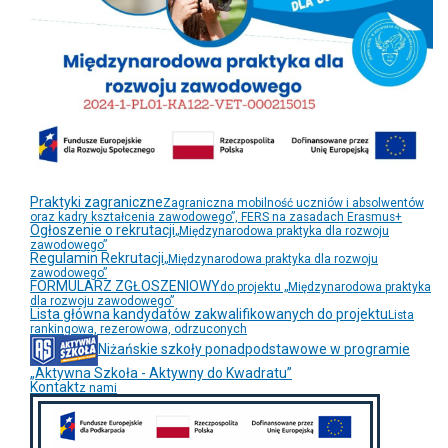
Praktyki zagraniczne
Zagraniczna mobilność uczniów i absolwentów
oraz kadry kształcenia zawodowego”, FERS na zasadach Erasmus+
Ogłoszenie o rekrutacji
„Międzynarodowa praktyka dla rozwoju
zawodowego”
Regulamin Rekrutacji
„Międzynarodowa praktyka dla rozwoju
zawodowego”
FORMULARZ ZGŁOSZENIOWY
do projektu „Międzynarodowa praktyka
dla rozwoju zawodowego”
Lista główna kandydatów zakwalifikowanych do projektu
Lista
rankingowa, rezerowowa, odrzuconych
Niżańskie szkoły ponadpodstawowe w programie
„Aktywna Szkoła - Aktywny do Kwadratu”
Kontakt
z nami