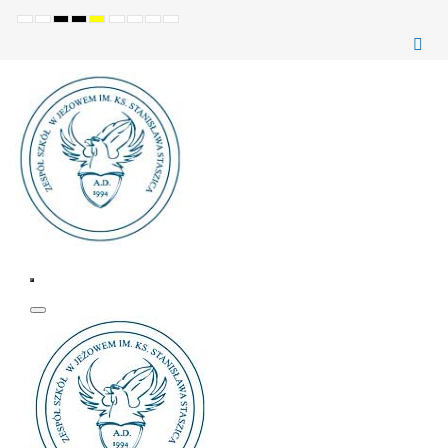
Ustawienia
Tryb
Wysoki
Wysoki
Wysoki
Set
Set
Make
Set
domyślne
Nocny
kontrast
kontrast
kontrast
smaller
larger
font
default
(czarno-
(czarno-
(żółto-
font
font
more
font
biały)
żółty)
czarny)
readable