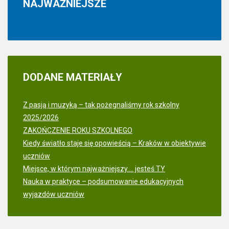
NAJWAŻNIEJSZE
DODANE
MATERIAŁY
Z pasją i muzyką – tak pożegnaliśmy rok szkolny
2025/2026
ZAKOŃCZENIE ROKU SZKOLNEGO
Kiedy światło staje się opowieścią – Kraków w obiektywie
uczniów
Miejsce, w którym najważniejszy.... jesteś TY
Nauka w praktyce – podsumowanie edukacyjnych
wyjazdów uczniów