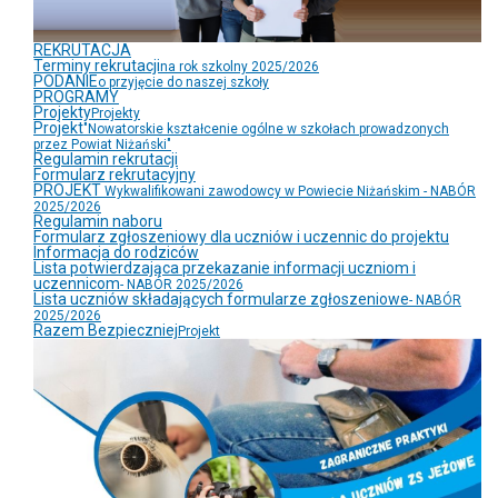
REKRUTACJA
Terminy rekrutacji
na rok szkolny 2025/2026
PODANIE
o przyjęcie do naszej szkoły
PROGRAMY
Projekty
Projekty
Projekt
"Nowatorskie kształcenie ogólne w szkołach prowadzonych
przez Powiat Niżański"
Regulamin rekrutacji
Formularz rekrutacyjny
PROJEKT
Wykwalifikowani zawodowcy w Powiecie Niżańskim - NABÓR
2025/2026
Regulamin naboru
Formularz zgłoszeniowy dla uczniów i uczennic do projektu
Informacja do rodziców
Lista potwierdzająca przekazanie informacji uczniom i
uczennicom
- NABÓR 2025/2026
Lista uczniów składających formularze zgłoszeniowe
- NABÓR
2025/2026
Razem Bezpieczniej
Projekt