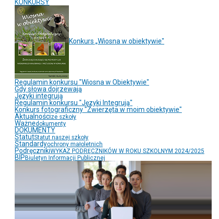
KONKURSY
Konkurs „Wiosna w obiektywie"
Regulamin konkursu "Wiosna w Obiektywie"
Gdy słowa dojrzewają
Języki integrują
Regulamin konkursu "Języki Integrują"
Konkurs fotograficzny "Zwierzęta w moim obiektywie"
Aktualności
ze szkoły
Ważne
dokumenty
DOKUMENTY
Statut
Statut naszej szkoły
Standardy
ochrony małoletnich
Podręczniki
WYKAZ PODRĘCZNIKÓW W ROKU SZKOLNYM 2024/2025
BIP
Biuletyn Informacji Publicznej