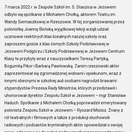
7 marca 2022 r. w Zespole Szkół im. S. Staszica w Jeżowem
odbyło się spotkanie z Michałem Chołką, aktorem Teatru im.
Wandy Siemaszkowej w Rzeszowie. W tej zorganizowanej przez
polonistkę Joannę Ślońską wyjątkowej lekcji wzięli udział
uczniowie niektórych klas licealnych naszej szkoły oraz
zaproszeni goście z klas ósmych Szkoły Podstawowej w
Jeżowem Podgórzu i Szkoły Podstawowej w Jeżowem Centrum.
Klasy te przybyły wraz z nauczycielkami Teresą Partyką,
Bogumiłą Pikor i Barbarą Pawłowską. Zanim rzeszowski aktor
zaprezentował się zgromadzonej widowni i opiekunom, wraz z
innymi obecnymi w szkolnej auli osobami nagrodził brawami
stypendystów Prezesa Rady Ministrów, których przedstawił i
uhonorował dyrektor Zespołu Szkół w Jeżowem – mgr Stanisław
Haduch. Spotkanie z Michałem Chołką poprowadził emerytowany
polonista Zespołu Szkół w Jeżowem – Ryszard Mścisz. Znany z
ról teatralnych i filmowych a także z produkcji słuchowisk
radiowych i podcastów kryminalnych aktor opowiedział o swojej