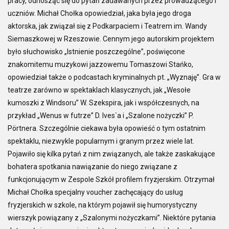
pracy, odnosząc się do pytań zadawanych przez prowadzącego i
uczniów. Michał Chołka opowiedział, jaka była jego droga
aktorska, jak związał się z Podkarpaciem i Teatrem im. Wandy
Siemaszkowej w Rzeszowie. Cennym jego autorskim projektem
było słuchowisko „Istnienie poszczególne”, poświęcone
znakomitemu muzykowi jazzowemu Tomaszowi Stańko,
opowiedział także o podcastach kryminalnych pt. „Wyznaję”. Gra w
teatrze zarówno w spektaklach klasycznych, jak „Wesołe
kumoszki z Windsoru” W. Szekspira, jak i współczesnych, na
przykład „Wenus w futrze” D. Ives`a i „Szalone nożyczki” P.
Pörtnera. Szczególnie ciekawa była opowieść o tym ostatnim
spektaklu, niezwykle popularnym i granym przez wiele lat.
Pojawiło się kilka pytań z nim związanych, ale także zaskakujące
bohatera spotkania nawiązanie do niego związane z
funkcjonującym w Zespole Szkół profilem fryzjerskim. Otrzymał
Michał Chołka specjalny voucher zachęcający do usług
fryzjerskich w szkole, na którym pojawił się humorystyczny
wierszyk powiązany z „Szalonymi nożyczkami”. Niektóre pytania