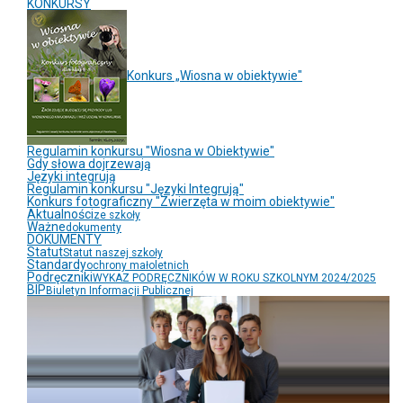
KONKURSY
Konkurs „Wiosna w obiektywie"
Regulamin konkursu "Wiosna w Obiektywie"
Gdy słowa dojrzewają
Języki integrują
Regulamin konkursu "Języki Integrują"
Konkurs fotograficzny "Zwierzęta w moim obiektywie"
Aktualności
ze szkoły
Ważne
dokumenty
DOKUMENTY
Statut
Statut naszej szkoły
Standardy
ochrony małoletnich
Podręczniki
WYKAZ PODRĘCZNIKÓW W ROKU SZKOLNYM 2024/2025
BIP
Biuletyn Informacji Publicznej