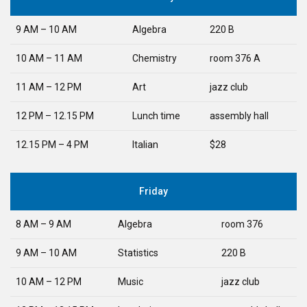
9 AM – 10 AM
Algebra
220 B
10 AM – 11 AM
Chemistry
room 376 A
11 AM – 12 PM
Art
jazz club
12 PM – 12.15 PM
Lunch time
assembly hall
12.15 PM – 4 PM
Italian
$28
Friday
8 AM – 9 AM
Algebra
room 376
9 AM – 10 AM
Statistics
220 B
10 AM – 12 PM
Music
jazz club