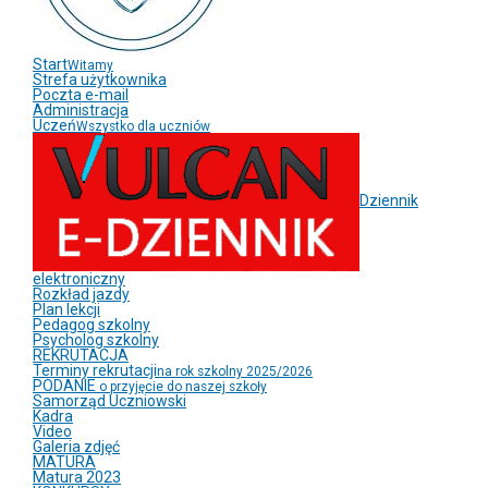
Start
Witamy
Strefa użytkownika
Poczta e-mail
Administracja
Uczeń
Wszystko dla uczniów
Dziennik
elektroniczny
Rozkład jazdy
Plan lekcji
Pedagog szkolny
Psycholog szkolny
REKRUTACJA
Terminy rekrutacji
na rok szkolny 2025/2026
PODANIE
o przyjęcie do naszej szkoły
Samorząd Uczniowski
Kadra
Video
Galeria zdjęć
MATURA
Matura 2023