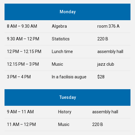
Monday
8 AM – 9.30 AM
Algebra
room 376 A
9.30 AM – 12 PM
Statistics
220 B
12 PM – 12.15 PM
Lunch time
assembly hall
12.15 PM – 3 PM
Music
jazz club
3 PM – 4 PM
In a facilisis augue
$28
Tuesday
9 AM – 11 AM
History
assembly hall
11 AM – 12 PM
Music
220 B