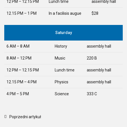
12 PM – 12.15 PM
Lunch time
assembly hall
12.15 PM – 1 PM
In a facilisis augue
$28
Saturday
6 AM – 8 AM
History
assembly hall
8 AM – 12 PM
Music
220 B
12 PM – 12.15 PM
Lunch time
assembly hall
12.15 PM – 4 PM
Physics
assembly hall
4 PM – 5 PM
Science
333 C
Poprzedni artykuł