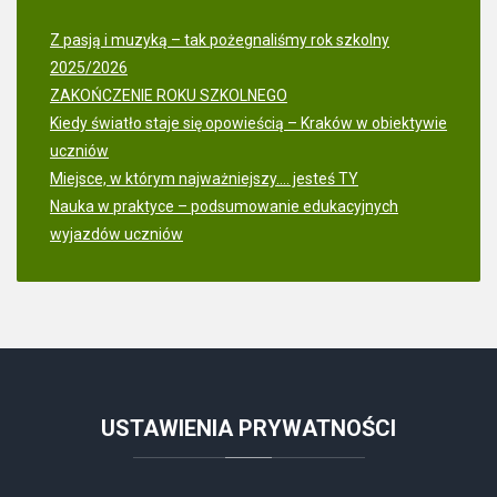
Z pasją i muzyką – tak pożegnaliśmy rok szkolny
2025/2026
ZAKOŃCZENIE ROKU SZKOLNEGO
Kiedy światło staje się opowieścią – Kraków w obiektywie
uczniów
Miejsce, w którym najważniejszy.... jesteś TY
Nauka w praktyce – podsumowanie edukacyjnych
wyjazdów uczniów
USTAWIENIA
PRYWATNOŚCI