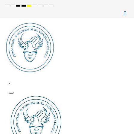
Ustawienia
Tryb
Wysoki
Wysoki
Wysoki
Set
Set
Make
Set
domyślne
Nocny
kontrast
kontrast
kontrast
smaller
larger
font
default
(czarno-
(czarno-
(żółto-
font
font
more
font
biały)
żółty)
czarny)
readable