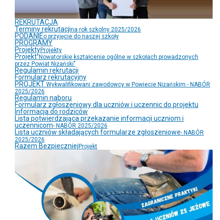
REKRUTACJA
Terminy rekrutacji
na rok szkolny 2025/2026
PODANIE
o przyjęcie do naszej szkoły
PROGRAMY
Projekty
Projekty
Projekt
"Nowatorskie kształcenie ogólne w szkołach prowadzonych
przez Powiat Niżański"
Regulamin rekrutacji
Formularz rekrutacyjny
PROJEKT
Wykwalifikowani zawodowcy w Powiecie Niżańskim - NABÓR
2025/2026
Regulamin naboru
Formularz zgłoszeniowy dla uczniów i uczennic do projektu
Informacja do rodziców
Lista potwierdzająca przekazanie informacji uczniom i
uczennicom
- NABÓR 2025/2026
Lista uczniów składających formularze zgłoszeniowe
- NABÓR
2025/2026
Razem Bezpieczniej
Projekt