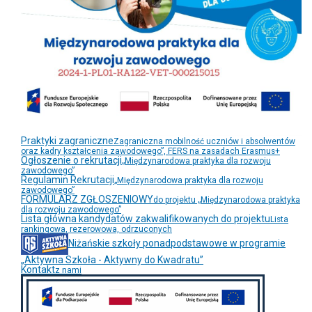
Praktyki zagraniczne
Zagraniczna mobilność uczniów i absolwentów
oraz kadry kształcenia zawodowego”, FERS na zasadach Erasmus+
Ogłoszenie o rekrutacji
„Międzynarodowa praktyka dla rozwoju
zawodowego”
Regulamin Rekrutacji
„Międzynarodowa praktyka dla rozwoju
zawodowego”
FORMULARZ ZGŁOSZENIOWY
do projektu „Międzynarodowa praktyka
dla rozwoju zawodowego”
Lista główna kandydatów zakwalifikowanych do projektu
Lista
rankingowa, rezerowowa, odrzuconych
Niżańskie szkoły ponadpodstawowe w programie
„Aktywna Szkoła - Aktywny do Kwadratu”
Kontakt
z nami