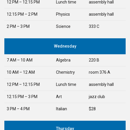
12 PM – 12.15 PM
Lunch time
assembly hall
12.15 PM – 2 PM
Physics
assembly hall
2 PM – 3 PM
Science
333 C
Wednesday
7 AM – 10 AM
Algebra
220 B
10 AM – 12 AM
Chemistry
room 376 A
12 PM – 12.15 PM
Lunch time
assembly hall
12.15 PM – 3 PM
Art
jazz club
3 PM – 4 PM
Italian
$28
Thursday