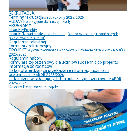
REKRUTACJA
Terminy rekrutacji
na rok szkolny 2025/2026
PODANIE
o przyjęcie do naszej szkoły
PROGRAMY
Projekty
Projekty
Projekt
"Nowatorskie kształcenie ogólne w szkołach prowadzonych
przez Powiat Niżański"
Regulamin rekrutacji
Formularz rekrutacyjny
PROJEKT
Wykwalifikowani zawodowcy w Powiecie Niżańskim - NABÓR
2025/2026
Regulamin naboru
Formularz zgłoszeniowy dla uczniów i uczennic do projektu
Informacja do rodziców
Lista potwierdzająca przekazanie informacji uczniom i
uczennicom
- NABÓR 2025/2026
Lista uczniów składających formularze zgłoszeniowe
- NABÓR
2025/2026
Razem Bezpieczniej
Projekt