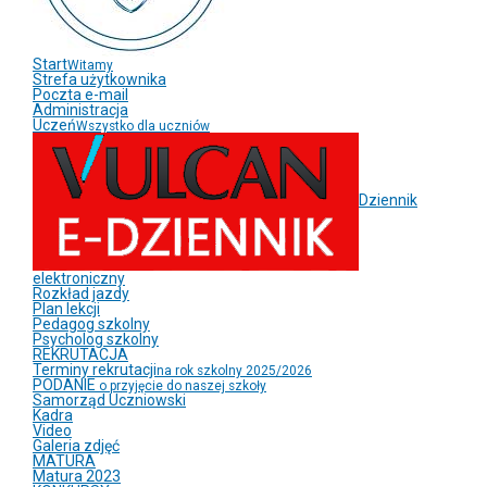
Start
Witamy
Strefa użytkownika
Poczta e-mail
Administracja
Uczeń
Wszystko dla uczniów
Dziennik
elektroniczny
Rozkład jazdy
Plan lekcji
Pedagog szkolny
Psycholog szkolny
REKRUTACJA
Terminy rekrutacji
na rok szkolny 2025/2026
PODANIE
o przyjęcie do naszej szkoły
Samorząd Uczniowski
Kadra
Video
Galeria zdjęć
MATURA
Matura 2023