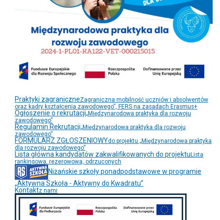
Praktyki zagraniczne
Zagraniczna mobilność uczniów i absolwentów
oraz kadry kształcenia zawodowego”, FERS na zasadach Erasmus+
Ogłoszenie o rekrutacji
„Międzynarodowa praktyka dla rozwoju
zawodowego”
Regulamin Rekrutacji
„Międzynarodowa praktyka dla rozwoju
zawodowego”
FORMULARZ ZGŁOSZENIOWY
do projektu „Międzynarodowa praktyka
dla rozwoju zawodowego”
Lista główna kandydatów zakwalifikowanych do projektu
Lista
rankingowa, rezerowowa, odrzuconych
Niżańskie szkoły ponadpodstawowe w programie
„Aktywna Szkoła - Aktywny do Kwadratu”
Kontakt
z nami