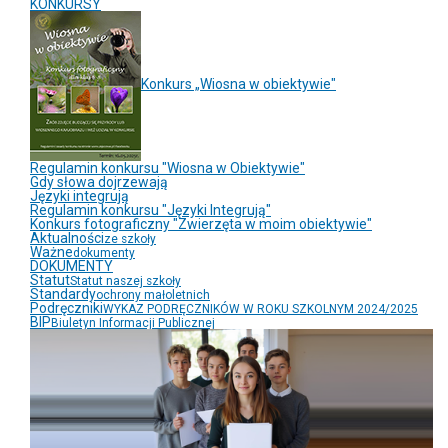
KONKURSY
Konkurs „Wiosna w obiektywie"
Regulamin konkursu "Wiosna w Obiektywie"
Gdy słowa dojrzewają
Języki integrują
Regulamin konkursu "Języki Integrują"
Konkurs fotograficzny "Zwierzęta w moim obiektywie"
Aktualności
ze szkoły
Ważne
dokumenty
DOKUMENTY
Statut
Statut naszej szkoły
Standardy
ochrony małoletnich
Podręczniki
WYKAZ PODRĘCZNIKÓW W ROKU SZKOLNYM 2024/2025
BIP
Biuletyn Informacji Publicznej