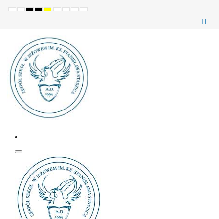
Ustawienia
Tryb
Wysoki
Wysoki
Wysoki
Set
Set
Make
Set
domyślne
Nocny
kontrast
kontrast
kontrast
smaller
larger
font
default
(czarno-
(czarno-
(żółto-
font
font
more
font
biały)
żółty)
czarny)
readable