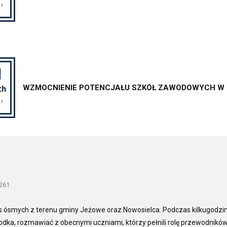
WZMOCNIENIE POTENCJAŁU SZKÓŁ ZAWODOWYCH W P
1261
as ósmych z terenu gminy Jeżowe oraz Nowosielca. Podczas kilkugodzi
odka, rozmawiać z obecnymi uczniami, którzy pełnili rolę przewodnikó