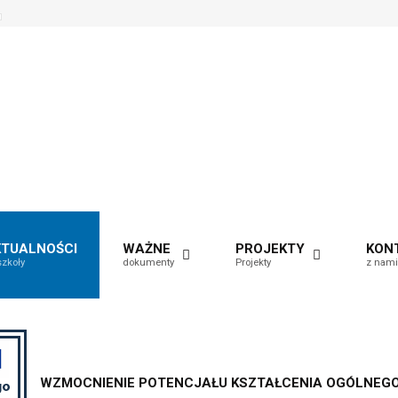
e
et
efault
e
ont
able
KTUALNOŚCI
WAŻNE
PROJEKTY
KON
szkoły
dokumenty
Projekty
z nami
WZMOCNIENIE POTENCJAŁU KSZTAŁCENIA OGÓLNEGO 