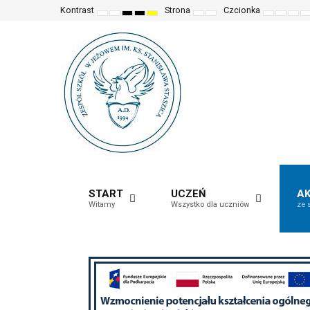
Kontrast
Strona
Czcionka
Ustawienia
Tryb
Wysoki
Wysoki
Wysoki
Fixed
Wide
Set
Set
Mak
S
domyślne
Nocny
kontrast
kontrast
kontrast
layout
layout
smaller
larger
font
d
(czarno-
(czarno-
(żółto-
font
font
mor
f
biały)
żółty)
czarny)
read
START
UCZEŃ
A
Witamy
Wszystko dla uczniów
ze 