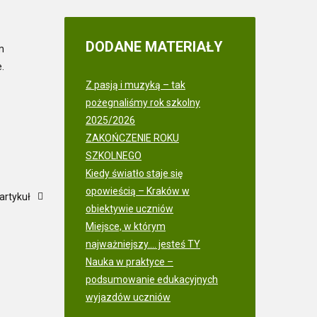
DODANE
MATERIAŁY
m
.
Z pasją i muzyką – tak
pożegnaliśmy rok szkolny
2025/2026
ZAKOŃCZENIE ROKU
SZKOLNEGO
Kiedy światło staje się
opowieścią – Kraków w
artykuł
obiektywie uczniów
Miejsce, w którym
najważniejszy.... jesteś TY
Nauka w praktyce –
podsumowanie edukacyjnych
wyjazdów uczniów