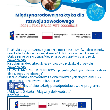
Praktyki zagraniczne
Zagraniczna mobilność uczniów i absolwentów
oraz kadry kształcenia zawodowego”, FERS na zasadach Erasmus+
Ogłoszenie o rekrutacji
„Międzynarodowa praktyka dla rozwoju
zawodowego”
Regulamin Rekrutacji
„Międzynarodowa praktyka dla rozwoju
zawodowego”
FORMULARZ ZGŁOSZENIOWY
do projektu „Międzynarodowa praktyka
dla rozwoju zawodowego”
Lista główna kandydatów zakwalifikowanych do projektu
Lista
rankingowa, rezerowowa, odrzuconych
Niżańskie szkoły ponadpodstawowe w programie
„Aktywna Szkoła - Aktywny do Kwadratu”
Kontakt
z nami