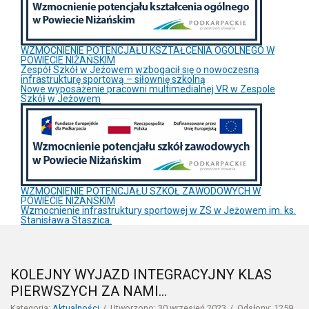
WZMOCNIENIE POTENCJAŁU KSZTAŁCENIA OGÓLNEGO W
POWIECIE NIŻAŃSKIM
Zespół Szkół w Jeżowem wzbogacił się o nowoczesną
infrastrukturę sportową – siłownię szkolną
Nowe wyposażenie pracowni multimedialnej VR w Zespole
Szkół w Jeżowem
WZMOCNIENIE POTENCJAŁU SZKÓŁ ZAWODOWYCH W
POWIECIE NIŻAŃSKIM
Wzmocnienie infrastruktury sportowej w ZS w Jeżowem im. ks.
Stanisława Staszica.
KOLEJNY WYJAZD INTEGRACYJNY KLAS
PIERWSZYCH ZA NAMI…
Kategoria:
Aktualności
Utworzono: 30 wrzesień 2023
Odsłony: 1259