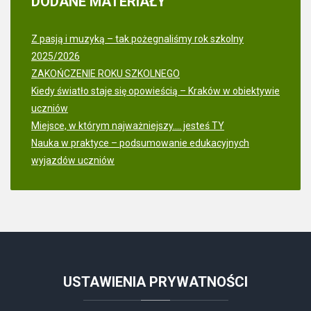
DODANE
MATERIAŁY
Z pasją i muzyką – tak pożegnaliśmy rok szkolny
2025/2026
ZAKOŃCZENIE ROKU SZKOLNEGO
Kiedy światło staje się opowieścią – Kraków w obiektywie
uczniów
Miejsce, w którym najważniejszy.... jesteś TY
Nauka w praktyce – podsumowanie edukacyjnych
wyjazdów uczniów
USTAWIENIA
PRYWATNOŚCI