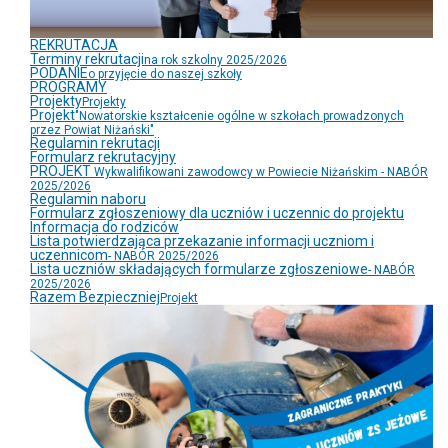
REKRUTACJA
Terminy rekrutacji
na rok szkolny 2025/2026
PODANIE
o przyjęcie do naszej szkoły
PROGRAMY
Projekty
Projekty
Projekt
"Nowatorskie kształcenie ogólne w szkołach prowadzonych
przez Powiat Niżański"
Regulamin rekrutacji
Formularz rekrutacyjny
PROJEKT
Wykwalifikowani zawodowcy w Powiecie Niżańskim - NABÓR
2025/2026
Regulamin naboru
Formularz zgłoszeniowy dla uczniów i uczennic do projektu
Informacja do rodziców
Lista potwierdzająca przekazanie informacji uczniom i
uczennicom
- NABÓR 2025/2026
Lista uczniów składających formularze zgłoszeniowe
- NABÓR
2025/2026
Razem Bezpieczniej
Projekt