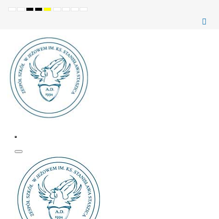
Ustawienia
Tryb
Wysoki
Wysoki
Wysoki
Set
Set
Make
Set
domyślne
Nocny
kontrast
kontrast
kontrast
smaller
larger
font
default
(czarno-
(czarno-
(żółto-
font
font
more
font
biały)
żółty)
czarny)
readable