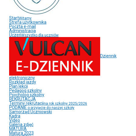
Start
Witamy
Strefa użytkownika
Poczta e-mail
Administracja
Uczeń
Wszystko dla uczniów
Dziennik
elektroniczny
Rozkład jazdy
Plan lekcji
Pedagog szkolny
Psycholog szkolny
REKRUTACJA
Terminy rekrutacji
na rok szkolny 2025/2026
PODANIE
o przyjęcie do naszej szkoły
Samorząd Uczniowski
Kadra
Video
Galeria zdjęć
MATURA
Matura 2023