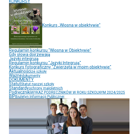
KONKURSY
Konkurs „Wiosna w obiektywie"
Regulamin konkursu "Wiosna w Obiektywie"
Gdy słowa dojrzewają
Języki integrują
Regulamin konkursu "Języki Integrują"
Konkurs fotograficzny "Zwierzęta w moim obiektywie"
Aktualności
ze szkoły
Ważne
dokumenty
DOKUMENTY
Statut
Statut naszej szkoły
Standardy
ochrony małoletnich
Podręczniki
WYKAZ PODRĘCZNIKÓW W ROKU SZKOLNYM 2024/2025
BIP
Biuletyn Informacji Publicznej