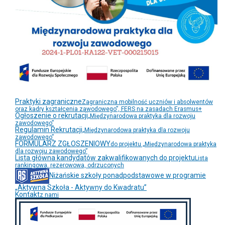
Praktyki zagraniczne
Zagraniczna mobilność uczniów i absolwentów
oraz kadry kształcenia zawodowego”, FERS na zasadach Erasmus+
Ogłoszenie o rekrutacji
„Międzynarodowa praktyka dla rozwoju
zawodowego”
Regulamin Rekrutacji
„Międzynarodowa praktyka dla rozwoju
zawodowego”
FORMULARZ ZGŁOSZENIOWY
do projektu „Międzynarodowa praktyka
dla rozwoju zawodowego”
Lista główna kandydatów zakwalifikowanych do projektu
Lista
rankingowa, rezerowowa, odrzuconych
Niżańskie szkoły ponadpodstawowe w programie
„Aktywna Szkoła - Aktywny do Kwadratu”
Kontakt
z nami