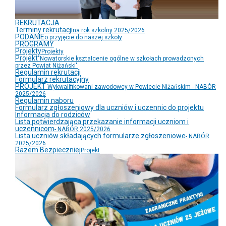
REKRUTACJA
Terminy rekrutacji
na rok szkolny 2025/2026
PODANIE
o przyjęcie do naszej szkoły
PROGRAMY
Projekty
Projekty
Projekt
"Nowatorskie kształcenie ogólne w szkołach prowadzonych
przez Powiat Niżański"
Regulamin rekrutacji
Formularz rekrutacyjny
PROJEKT
Wykwalifikowani zawodowcy w Powiecie Niżańskim - NABÓR
2025/2026
Regulamin naboru
Formularz zgłoszeniowy dla uczniów i uczennic do projektu
Informacja do rodziców
Lista potwierdzająca przekazanie informacji uczniom i
uczennicom
- NABÓR 2025/2026
Lista uczniów składających formularze zgłoszeniowe
- NABÓR
2025/2026
Razem Bezpieczniej
Projekt