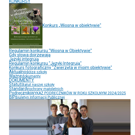
KONKURSY
Konkurs „Wiosna w obiektywie"
Regulamin konkursu "Wiosna w Obiektywie"
Gdy słowa dojrzewają
Języki integrują
Regulamin konkursu "Języki Integrują"
Konkurs fotograficzny "Zwierzęta w moim obiektywie"
Aktualności
ze szkoły
Ważne
dokumenty
DOKUMENTY
Statut
Statut naszej szkoły
Standardy
ochrony małoletnich
Podręczniki
WYKAZ PODRĘCZNIKÓW W ROKU SZKOLNYM 2024/2025
BIP
Biuletyn Informacji Publicznej