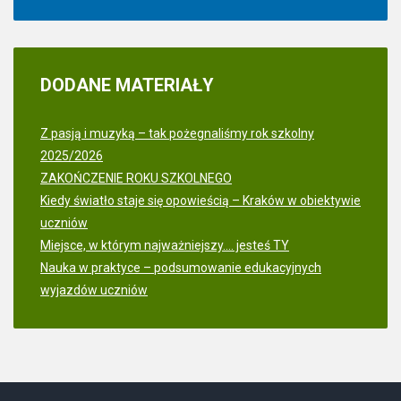
DODANE
MATERIAŁY
Z pasją i muzyką – tak pożegnaliśmy rok szkolny
2025/2026
ZAKOŃCZENIE ROKU SZKOLNEGO
Kiedy światło staje się opowieścią – Kraków w obiektywie
uczniów
Miejsce, w którym najważniejszy.... jesteś TY
Nauka w praktyce – podsumowanie edukacyjnych
wyjazdów uczniów