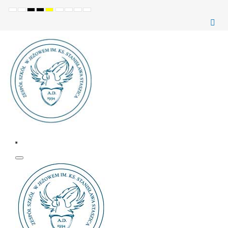
Ustawienia
Tryb
Wysoki
Wysoki
Wysoki
Set
Set
Make
Set
domyślne
Nocny
kontrast
kontrast
kontrast
smaller
larger
font
default
(czarno-
(czarno-
(żółto-
font
font
more
font
biały)
żółty)
czarny)
readable