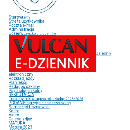
Start
Witamy
Strefa użytkownika
Poczta e-mail
Administracja
Uczeń
Wszystko dla uczniów
Dziennik
elektroniczny
Rozkład jazdy
Plan lekcji
Pedagog szkolny
Psycholog szkolny
REKRUTACJA
Terminy rekrutacji
na rok szkolny 2025/2026
PODANIE
o przyjęcie do naszej szkoły
Samorząd Uczniowski
Kadra
Video
Galeria zdjęć
MATURA
Matura 2023