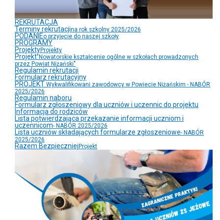
REKRUTACJA
Terminy rekrutacji
na rok szkolny 2025/2026
PODANIE
o przyjęcie do naszej szkoły
PROGRAMY
Projekty
Projekty
Projekt
"Nowatorskie kształcenie ogólne w szkołach prowadzonych
przez Powiat Niżański"
Regulamin rekrutacji
Formularz rekrutacyjny
PROJEKT
Wykwalifikowani zawodowcy w Powiecie Niżańskim - NABÓR
2025/2026
Regulamin naboru
Formularz zgłoszeniowy dla uczniów i uczennic do projektu
Informacja do rodziców
Lista potwierdzająca przekazanie informacji uczniom i
uczennicom
- NABÓR 2025/2026
Lista uczniów składających formularze zgłoszeniowe
- NABÓR
2025/2026
Razem Bezpieczniej
Projekt