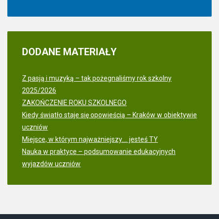
DODANE
MATERIAŁY
Z pasją i muzyką – tak pożegnaliśmy rok szkolny
2025/2026
ZAKOŃCZENIE ROKU SZKOLNEGO
Kiedy światło staje się opowieścią – Kraków w obiektywie
uczniów
Miejsce, w którym najważniejszy.... jesteś TY
Nauka w praktyce – podsumowanie edukacyjnych
wyjazdów uczniów