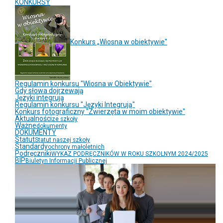
KONKURSY
Konkurs „Wiosna w obiektywie"
Regulamin konkursu "Wiosna w Obiektywie"
Gdy słowa dojrzewają
Języki integrują
Regulamin konkursu "Języki Integrują"
Konkurs fotograficzny "Zwierzęta w moim obiektywie"
Aktualności
ze szkoły
Ważne
dokumenty
DOKUMENTY
Statut
Statut naszej szkoły
Standardy
ochrony małoletnich
Podręczniki
WYKAZ PODRĘCZNIKÓW W ROKU SZKOLNYM 2024/2025
BIP
Biuletyn Informacji Publicznej