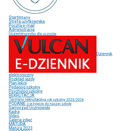
Start
Witamy
Strefa użytkownika
Poczta e-mail
Administracja
Uczeń
Wszystko dla uczniów
Dziennik
elektroniczny
Rozkład jazdy
Plan lekcji
Pedagog szkolny
Psycholog szkolny
REKRUTACJA
Terminy rekrutacji
na rok szkolny 2025/2026
PODANIE
o przyjęcie do naszej szkoły
Samorząd Uczniowski
Kadra
Video
Galeria zdjęć
MATURA
Matura 2023