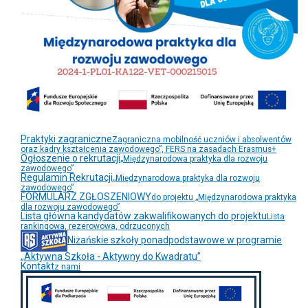
Praktyki zagraniczne
Zagraniczna mobilność uczniów i absolwentów
oraz kadry kształcenia zawodowego”, FERS na zasadach Erasmus+
Ogłoszenie o rekrutacji
„Międzynarodowa praktyka dla rozwoju
zawodowego”
Regulamin Rekrutacji
„Międzynarodowa praktyka dla rozwoju
zawodowego”
FORMULARZ ZGŁOSZENIOWY
do projektu „Międzynarodowa praktyka
dla rozwoju zawodowego”
Lista główna kandydatów zakwalifikowanych do projektu
Lista
rankingowa, rezerowowa, odrzuconych
Niżańskie szkoły ponadpodstawowe w programie
„Aktywna Szkoła - Aktywny do Kwadratu”
Kontakt
z nami