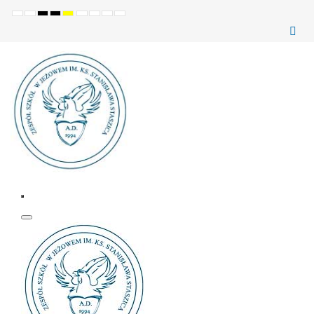
Ustawienia
Tryb
Wysoki
Wysoki
Wysoki
Set
Set
Make
Set
domyślne
Nocny
kontrast
kontrast
kontrast
smaller
larger
font
default
(czarno-
(czarno-
(żółto-
font
font
more
font
biały)
żółty)
czarny)
readable