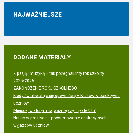
NAJWAŻNIEJSZE
DODANE
MATERIAŁY
Z pasją i muzyką – tak pożegnaliśmy rok szkolny
2025/2026
ZAKOŃCZENIE ROKU SZKOLNEGO
Kiedy światło staje się opowieścią – Kraków w obiektywie
uczniów
Miejsce, w którym najważniejszy.... jesteś TY
Nauka w praktyce – podsumowanie edukacyjnych
wyjazdów uczniów