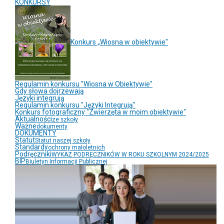
KONKURSY
Konkurs „Wiosna w obiektywie"
Regulamin konkursu "Wiosna w Obiektywie"
Gdy słowa dojrzewają
Języki integrują
Regulamin konkursu "Języki Integrują"
Konkurs fotograficzny "Zwierzęta w moim obiektywie"
Aktualności
ze szkoły
Ważne
dokumenty
DOKUMENTY
Statut
Statut naszej szkoły
Standardy
ochrony małoletnich
Podręczniki
WYKAZ PODRĘCZNIKÓW W ROKU SZKOLNYM 2024/2025
BIP
Biuletyn Informacji Publicznej