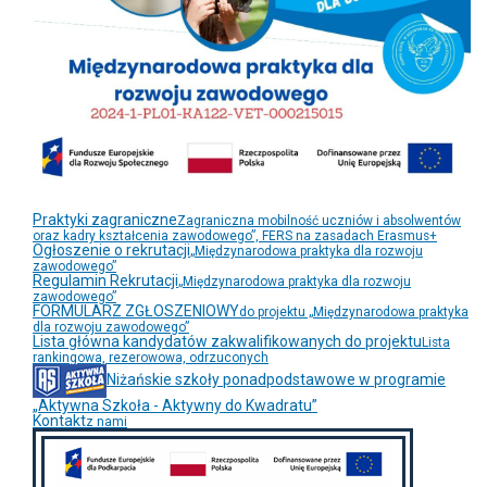
Praktyki zagraniczne
Zagraniczna mobilność uczniów i absolwentów
oraz kadry kształcenia zawodowego”, FERS na zasadach Erasmus+
Ogłoszenie o rekrutacji
„Międzynarodowa praktyka dla rozwoju
zawodowego”
Regulamin Rekrutacji
„Międzynarodowa praktyka dla rozwoju
zawodowego”
FORMULARZ ZGŁOSZENIOWY
do projektu „Międzynarodowa praktyka
dla rozwoju zawodowego”
Lista główna kandydatów zakwalifikowanych do projektu
Lista
rankingowa, rezerowowa, odrzuconych
Niżańskie szkoły ponadpodstawowe w programie
„Aktywna Szkoła - Aktywny do Kwadratu”
Kontakt
z nami