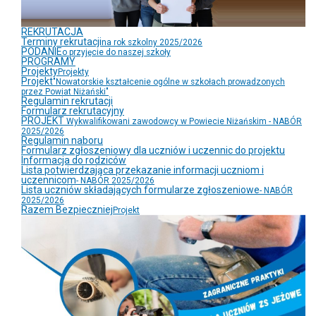
REKRUTACJA
Terminy rekrutacji
na rok szkolny 2025/2026
PODANIE
o przyjęcie do naszej szkoły
PROGRAMY
Projekty
Projekty
Projekt
"Nowatorskie kształcenie ogólne w szkołach prowadzonych
przez Powiat Niżański"
Regulamin rekrutacji
Formularz rekrutacyjny
PROJEKT
Wykwalifikowani zawodowcy w Powiecie Niżańskim - NABÓR
2025/2026
Regulamin naboru
Formularz zgłoszeniowy dla uczniów i uczennic do projektu
Informacja do rodziców
Lista potwierdzająca przekazanie informacji uczniom i
uczennicom
- NABÓR 2025/2026
Lista uczniów składających formularze zgłoszeniowe
- NABÓR
2025/2026
Razem Bezpieczniej
Projekt