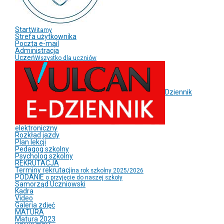
Start
Witamy
Strefa użytkownika
Poczta e-mail
Administracja
Uczeń
Wszystko dla uczniów
Dziennik
elektroniczny
Rozkład jazdy
Plan lekcji
Pedagog szkolny
Psycholog szkolny
REKRUTACJA
Terminy rekrutacji
na rok szkolny 2025/2026
PODANIE
o przyjęcie do naszej szkoły
Samorząd Uczniowski
Kadra
Video
Galeria zdjęć
MATURA
Matura 2023