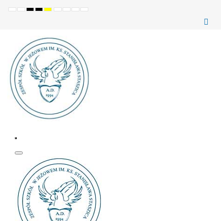
Ustawienia
Tryb
Wysoki
Wysoki
Wysoki
Set
Set
Make
Set
domyślne
Nocny
kontrast
kontrast
kontrast
smaller
larger
font
default
(czarno-
(czarno-
(żółto-
font
font
more
font
biały)
żółty)
czarny)
readable