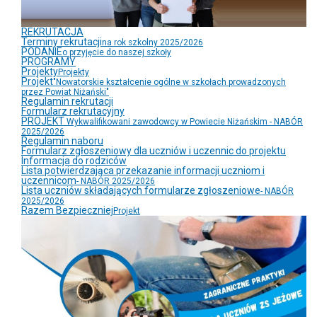
REKRUTACJA
Terminy rekrutacji
na rok szkolny 2025/2026
PODANIE
o przyjęcie do naszej szkoły
PROGRAMY
Projekty
Projekty
Projekt
"Nowatorskie kształcenie ogólne w szkołach prowadzonych
przez Powiat Niżański"
Regulamin rekrutacji
Formularz rekrutacyjny
PROJEKT
Wykwalifikowani zawodowcy w Powiecie Niżańskim - NABÓR
2025/2026
Regulamin naboru
Formularz zgłoszeniowy dla uczniów i uczennic do projektu
Informacja do rodziców
Lista potwierdzająca przekazanie informacji uczniom i
uczennicom
- NABÓR 2025/2026
Lista uczniów składających formularze zgłoszeniowe
- NABÓR
2025/2026
Razem Bezpieczniej
Projekt