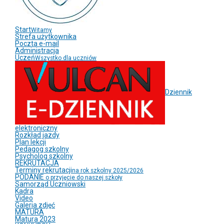
Start
Witamy
Strefa użytkownika
Poczta e-mail
Administracja
Uczeń
Wszystko dla uczniów
Dziennik
elektroniczny
Rozkład jazdy
Plan lekcji
Pedagog szkolny
Psycholog szkolny
REKRUTACJA
Terminy rekrutacji
na rok szkolny 2025/2026
PODANIE
o przyjęcie do naszej szkoły
Samorząd Uczniowski
Kadra
Video
Galeria zdjęć
MATURA
Matura 2023