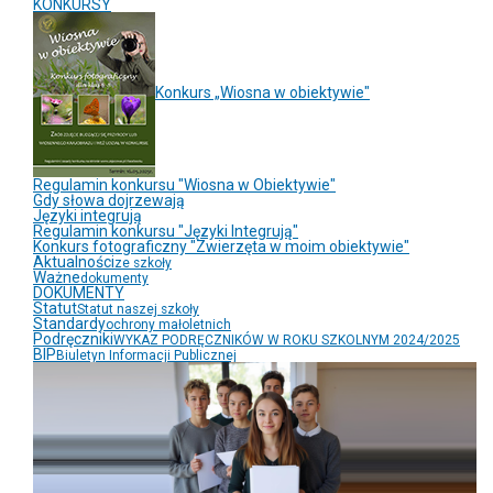
KONKURSY
Konkurs „Wiosna w obiektywie"
Regulamin konkursu "Wiosna w Obiektywie"
Gdy słowa dojrzewają
Języki integrują
Regulamin konkursu "Języki Integrują"
Konkurs fotograficzny "Zwierzęta w moim obiektywie"
Aktualności
ze szkoły
Ważne
dokumenty
DOKUMENTY
Statut
Statut naszej szkoły
Standardy
ochrony małoletnich
Podręczniki
WYKAZ PODRĘCZNIKÓW W ROKU SZKOLNYM 2024/2025
BIP
Biuletyn Informacji Publicznej