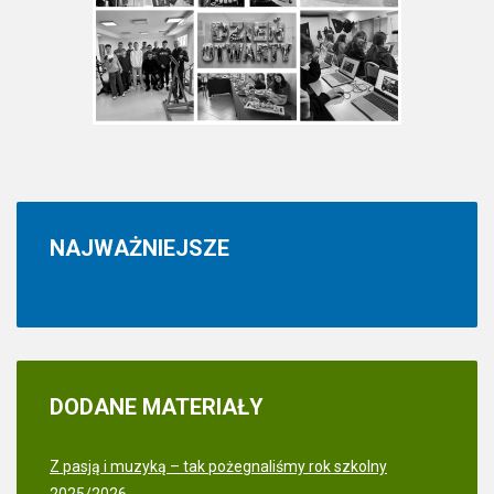
NAJWAŻNIEJSZE
DODANE
MATERIAŁY
Z pasją i muzyką – tak pożegnaliśmy rok szkolny
2025/2026