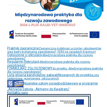
Praktyki zagraniczne
Zagraniczna mobilność uczniów i absolwentów
oraz kadry kształcenia zawodowego”, FERS na zasadach Erasmus+
Ogłoszenie o rekrutacji
„Międzynarodowa praktyka dla rozwoju
zawodowego”
Regulamin Rekrutacji
„Międzynarodowa praktyka dla rozwoju
zawodowego”
FORMULARZ ZGŁOSZENIOWY
do projektu „Międzynarodowa praktyka
dla rozwoju zawodowego”
Lista główna kandydatów zakwalifikowanych do projektu
Lista
rankingowa, rezerowowa, odrzuconych
Niżańskie szkoły ponadpodstawowe w programie
„Aktywna Szkoła - Aktywny do Kwadratu”
Kontakt
z nami