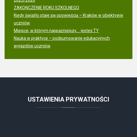
ZAKOŃCZENIE ROKU SZKOLNEGO
Kiedy światło staje się opowieścią – Kraków w obiektywie
uczniów
Miejsce, w którym najważniejszy.... jesteś TY
Nauka w praktyce – podsumowanie edukacyjnych
wyjazdów uczniów
USTAWIENIA
PRYWATNOŚCI