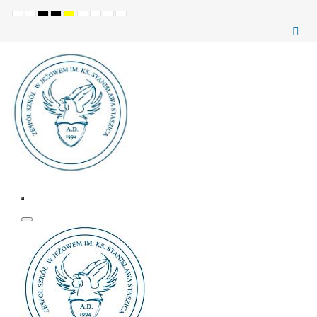
Ustawienia
Tryb
Wysoki
Wysoki
Wysoki
Set
Set
Make
Set
domyślne
Nocny
kontrast
kontrast
kontrast
smaller
larger
font
default
(czarno-
(czarno-
(żółto-
font
font
more
font
biały)
żółty)
czarny)
readable