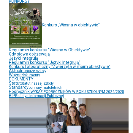
KONKURSY
Konkurs „Wiosna w obiektywie"
Regulamin konkursu "Wiosna w Obiektywie"
Gdy słowa dojrzewają
Języki integrują
Regulamin konkursu "Języki Integrują"
Konkurs fotograficzny "Zwierzęta w moim obiektywie"
Aktualności
ze szkoły
Ważne
dokumenty
DOKUMENTY
Statut
Statut naszej szkoły
Standardy
ochrony małoletnich
Podręczniki
WYKAZ PODRĘCZNIKÓW W ROKU SZKOLNYM 2024/2025
BIP
Biuletyn Informacji Publicznej