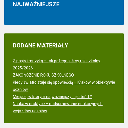
NAJWAŻNIEJSZE
DODANE
MATERIAŁY
Z pasją i muzyką – tak pożegnaliśmy rok szkolny
2025/2026
ZAKOŃCZENIE ROKU SZKOLNEGO
Kiedy światło staje się opowieścią – Kraków w obiektywie
uczniów
Miejsce, w którym najważniejszy.... jesteś TY
Nauka w praktyce – podsumowanie edukacyjnych
wyjazdów uczniów