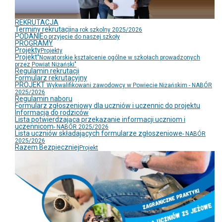
REKRUTACJA
Terminy rekrutacji
na rok szkolny 2025/2026
PODANIE
o przyjęcie do naszej szkoły
PROGRAMY
Projekty
Projekty
Projekt
"Nowatorskie kształcenie ogólne w szkołach prowadzonych
przez Powiat Niżański"
Regulamin rekrutacji
Formularz rekrutacyjny
PROJEKT
Wykwalifikowani zawodowcy w Powiecie Niżańskim - NABÓR
2025/2026
Regulamin naboru
Formularz zgłoszeniowy dla uczniów i uczennic do projektu
Informacja do rodziców
Lista potwierdzająca przekazanie informacji uczniom i
uczennicom
- NABÓR 2025/2026
Lista uczniów składających formularze zgłoszeniowe
- NABÓR
2025/2026
Razem Bezpieczniej
Projekt