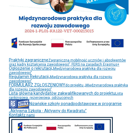
Praktyki zagraniczne
Zagraniczna mobilność uczniów i absolwentów
oraz kadry kształcenia zawodowego”, FERS na zasadach Erasmus+
Ogłoszenie o rekrutacji
„Międzynarodowa praktyka dla rozwoju
zawodowego”
Regulamin Rekrutacji
„Międzynarodowa praktyka dla rozwoju
zawodowego”
FORMULARZ ZGŁOSZENIOWY
do projektu „Międzynarodowa praktyka
dla rozwoju zawodowego”
Lista główna kandydatów zakwalifikowanych do projektu
Lista
rankingowa, rezerowowa, odrzuconych
Niżańskie szkoły ponadpodstawowe w programie
„Aktywna Szkoła - Aktywny do Kwadratu”
Kontakt
z nami