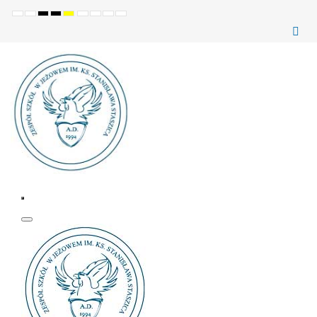
Ustawienia
Tryb
Wysoki
Wysoki
Wysoki
Set
Set
Make
Set
domyślne
Nocny
kontrast
kontrast
kontrast
smaller
larger
font
default
(czarno-
(czarno-
(żółto-
font
font
more
font
biały)
żółty)
czarny)
readable