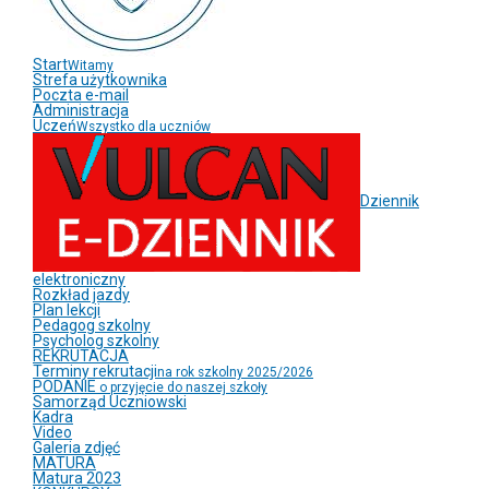
Start
Witamy
Strefa użytkownika
Poczta e-mail
Administracja
Uczeń
Wszystko dla uczniów
Dziennik
elektroniczny
Rozkład jazdy
Plan lekcji
Pedagog szkolny
Psycholog szkolny
REKRUTACJA
Terminy rekrutacji
na rok szkolny 2025/2026
PODANIE
o przyjęcie do naszej szkoły
Samorząd Uczniowski
Kadra
Video
Galeria zdjęć
MATURA
Matura 2023