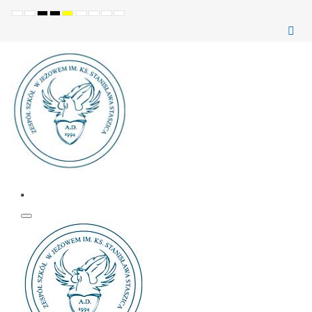
Ustawienia
Tryb
Wysoki
Wysoki
Wysoki
Set
Set
Make
Set
domyślne
Nocny
kontrast
kontrast
kontrast
smaller
larger
font
default
(czarno-
(czarno-
(żółto-
font
font
more
font
biały)
żółty)
czarny)
readable