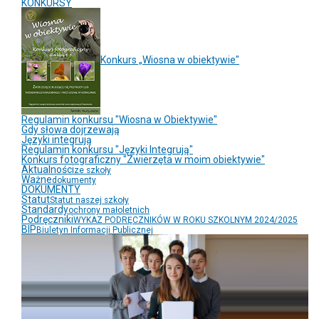
KONKURSY
Konkurs „Wiosna w obiektywie"
Regulamin konkursu "Wiosna w Obiektywie"
Gdy słowa dojrzewają
Języki integrują
Regulamin konkursu "Języki Integrują"
Konkurs fotograficzny "Zwierzęta w moim obiektywie"
Aktualności
ze szkoły
Ważne
dokumenty
DOKUMENTY
Statut
Statut naszej szkoły
Standardy
ochrony małoletnich
Podręczniki
WYKAZ PODRĘCZNIKÓW W ROKU SZKOLNYM 2024/2025
BIP
Biuletyn Informacji Publicznej