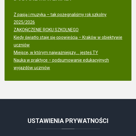
Z pasją i muzyką – tak pożegnaliśmy rok szkolny
2025/2026
ZAKOŃCZENIE ROKU SZKOLNEGO
Kiedy światło staje się opowieścią – Kraków w obiektywie
uczniów
Miejsce, w którym najważniejszy.... jesteś TY
Nauka w praktyce – podsumowanie edukacyjnych
wyjazdów uczniów
USTAWIENIA
PRYWATNOŚCI