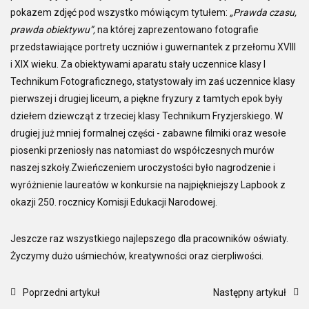
pokazem zdjęć pod wszystko mówiącym tytułem:
„Prawda czasu,
prawda obiektywu”,
na której zaprezentowano fotografie
przedstawiające portrety uczniów i guwernantek z przełomu XVIII
i XIX wieku. Za obiektywami aparatu stały uczennice klasy I
Technikum Fotograficznego, statystowały im zaś uczennice klasy
pierwszej i drugiej liceum, a piękne fryzury z tamtych epok były
dziełem dziewcząt z trzeciej klasy Technikum Fryzjerskiego. W
drugiej już mniej formalnej części - zabawne filmiki oraz wesołe
piosenki przeniosły nas natomiast do współczesnych murów
naszej szkoły.Zwieńczeniem uroczystości było nagrodzenie i
wyróżnienie laureatów w konkursie na najpiękniejszy Lapbook z
okazji 250. rocznicy Komisji Edukacji Narodowej.
Jeszcze raz wszystkiego najlepszego dla pracowników oświaty.
Życzymy dużo uśmiechów, kreatywności oraz cierpliwości.
Poprzedni artykuł
Następny artykuł