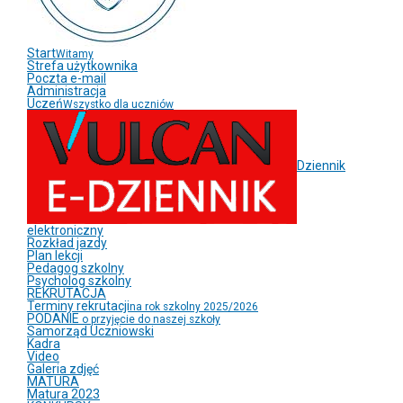
Start
Witamy
Strefa użytkownika
Poczta e-mail
Administracja
Uczeń
Wszystko dla uczniów
Dziennik
elektroniczny
Rozkład jazdy
Plan lekcji
Pedagog szkolny
Psycholog szkolny
REKRUTACJA
Terminy rekrutacji
na rok szkolny 2025/2026
PODANIE
o przyjęcie do naszej szkoły
Samorząd Uczniowski
Kadra
Video
Galeria zdjęć
MATURA
Matura 2023