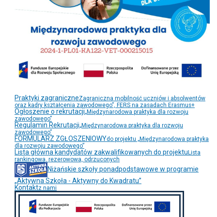
Praktyki zagraniczne
Zagraniczna mobilność uczniów i absolwentów
oraz kadry kształcenia zawodowego”, FERS na zasadach Erasmus+
Ogłoszenie o rekrutacji
„Międzynarodowa praktyka dla rozwoju
zawodowego”
Regulamin Rekrutacji
„Międzynarodowa praktyka dla rozwoju
zawodowego”
FORMULARZ ZGŁOSZENIOWY
do projektu „Międzynarodowa praktyka
dla rozwoju zawodowego”
Lista główna kandydatów zakwalifikowanych do projektu
Lista
rankingowa, rezerowowa, odrzuconych
Niżańskie szkoły ponadpodstawowe w programie
„Aktywna Szkoła - Aktywny do Kwadratu”
Kontakt
z nami