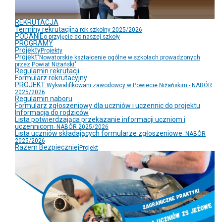
REKRUTACJA
Terminy rekrutacji
na rok szkolny 2025/2026
PODANIE
o przyjęcie do naszej szkoły
PROGRAMY
Projekty
Projekty
Projekt
"Nowatorskie kształcenie ogólne w szkołach prowadzonych
przez Powiat Niżański"
Regulamin rekrutacji
Formularz rekrutacyjny
PROJEKT
Wykwalifikowani zawodowcy w Powiecie Niżańskim - NABÓR
2025/2026
Regulamin naboru
Formularz zgłoszeniowy dla uczniów i uczennic do projektu
Informacja do rodziców
Lista potwierdzająca przekazanie informacji uczniom i
uczennicom
- NABÓR 2025/2026
Lista uczniów składających formularze zgłoszeniowe
- NABÓR
2025/2026
Razem Bezpieczniej
Projekt