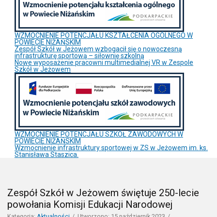
WZMOCNIENIE POTENCJAŁU KSZTAŁCENIA OGÓLNEGO W
POWIECIE NIŻAŃSKIM
Zespół Szkół w Jeżowem wzbogacił się o nowoczesną
infrastrukturę sportową – siłownię szkolną
Nowe wyposażenie pracowni multimedialnej VR w Zespole
Szkół w Jeżowem
WZMOCNIENIE POTENCJAŁU SZKÓŁ ZAWODOWYCH W
POWIECIE NIŻAŃSKIM
Wzmocnienie infrastruktury sportowej w ZS w Jeżowem im. ks.
Stanisława Staszica.
Zespół Szkół w Jeżowem świętuje 250-lecie
powołania Komisji Edukacji Narodowej
Kategoria:
Aktualności
Utworzono: 15 październik 2023