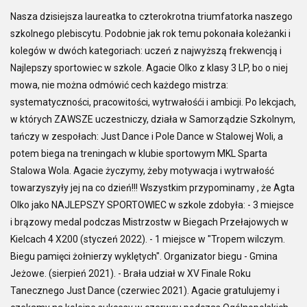
Nasza dzisiejsza laureatka to czterokrotna triumfatorka naszego
szkolnego plebiscytu. Podobnie jak rok temu pokonała koleżanki i
kolegów w dwóch kategoriach: uczeń z najwyższą frekwencją i
Najlepszy sportowiec w szkole. Agacie Olko z klasy 3 LP, bo o niej
mowa, nie można odmówić cech każdego mistrza:
systematyczności, pracowitości, wytrwałośći i ambicji. Po lekcjach,
w których ZAWSZE uczestniczy, działa w Samorządzie Szkolnym,
tańczy w zespołach: Just Dance i Pole Dance w Stalowej Woli, a
potem biega na treningach w klubie sportowym MKL Sparta
Stalowa Wola. Agacie życzymy, żeby motywacja i wytrwałość
towarzyszyły jej na co dzień!!! Wszystkim przypominamy , że Agta
Olko jako NAJLEPSZY SPORTOWIEC w szkole zdobyła: - 3 miejsce
i brązowy medal podczas Mistrzostw w Biegach Przełajowych w
Kielcach 4 X200 (styczeń 2022). - 1 miejsce w "Tropem wilczym.
Biegu pamięci żołnierzy wyklętych". Organizator biegu - Gmina
Jeżowe. (sierpień 2021). - Brała udział w XV Finale Roku
Tanecznego Just Dance (czerwiec 2021). Agacie gratulujemy i