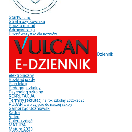
Start
Witamy
Strefa użytkownika
Poczta e-mail
Administracja
Uczeń
Wszystko dla uczniów
Dziennik
elektroniczny
Rozkład jazdy
Plan lekcji
Pedagog szkolny
Psycholog szkolny
REKRUTACJA
Terminy rekrutacji
na rok szkolny 2025/2026
PODANIE
o przyjęcie do naszej szkoły
Samorząd Uczniowski
Kadra
Video
Galeria zdjęć
MATURA
Matura 2023