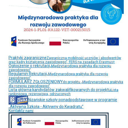
Praktyki zagraniczne
Zagraniczna mobilność uczniów i absolwentów
oraz kadry kształcenia zawodowego”, FERS na zasadach Erasmus+
Ogłoszenie o rekrutacji
„Międzynarodowa praktyka dla rozwoju
zawodowego”
Regulamin Rekrutacji
„Międzynarodowa praktyka dla rozwoju
zawodowego”
FORMULARZ ZGŁOSZENIOWY
do projektu „Międzynarodowa praktyka
dla rozwoju zawodowego”
Lista główna kandydatów zakwalifikowanych do projektu
Lista
rankingowa, rezerowowa, odrzuconych
Niżańskie szkoły ponadpodstawowe w programie
„Aktywna Szkoła - Aktywny do Kwadratu”
Kontakt
z nami