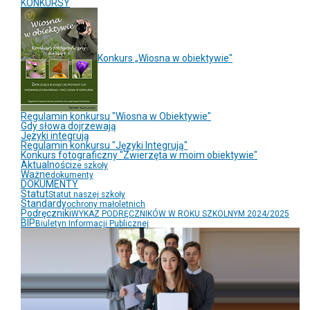
KONKURSY
Konkurs „Wiosna w obiektywie"
Regulamin konkursu "Wiosna w Obiektywie"
Gdy słowa dojrzewają
Języki integrują
Regulamin konkursu "Języki Integrują"
Konkurs fotograficzny "Zwierzęta w moim obiektywie"
Aktualności
ze szkoły
Ważne
dokumenty
DOKUMENTY
Statut
Statut naszej szkoły
Standardy
ochrony małoletnich
Podręczniki
WYKAZ PODRĘCZNIKÓW W ROKU SZKOLNYM 2024/2025
BIP
Biuletyn Informacji Publicznej