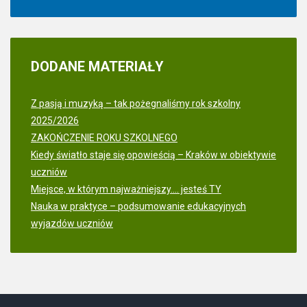
DODANE
MATERIAŁY
Z pasją i muzyką – tak pożegnaliśmy rok szkolny
2025/2026
ZAKOŃCZENIE ROKU SZKOLNEGO
Kiedy światło staje się opowieścią – Kraków w obiektywie
uczniów
Miejsce, w którym najważniejszy.... jesteś TY
Nauka w praktyce – podsumowanie edukacyjnych
wyjazdów uczniów